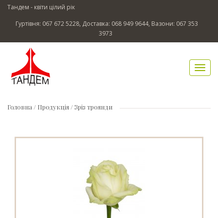
Тандем - квіти цілий рік
Гуртівня: 067 672 5228, Доставка: 068 949 9644, Вазони: 067 353
3973
Головна
/ Продукція / Зріз троянди