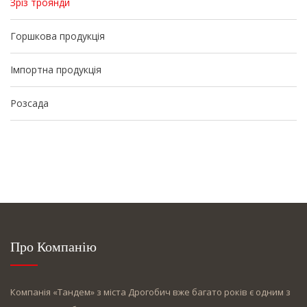
Зріз троянди
Горшкова продукція
Імпортна продукція
Розсада
Про Компанію
Компанія «Тандем» з міста Дрогобич вже багато років є одним з